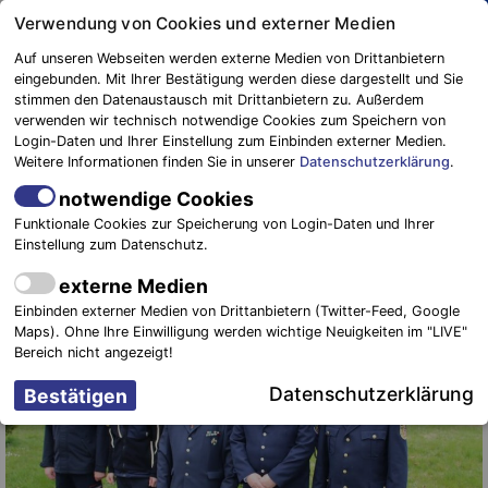
Springe
Verwendung von Cookies und externer Medien
zum
Auf unseren Webseiten werden externe Medien von Drittanbietern
Inhalt
eingebunden. Mit Ihrer Bestätigung werden diese dargestellt und Sie
stimmen den Datenaustausch mit Drittanbietern zu. Außerdem
Blaulichtreport
verwenden wir technisch notwendige Cookies zum Speichern von
Elbe-Elster
Interkommunaler Lösch- und
Login-Daten und Ihrer Einstellung zum Einbinden externer Medien.
Weitere Informationen finden Sie in unserer
Datenschutzerklärung
.
Hilfeleistungsvertrag zwischen
brandenburgischen und sächsischen
notwendige Cookies
Kommunen geschlossen
Funktionale Cookies zur Speicherung von Login-Daten und Ihrer
Einstellung zum Datenschutz.
12. April 2024
-
NEWS
,
Veranstaltungen & Sonstiges
externe Medien
Einbinden externer Medien von Drittanbietern (Twitter-Feed, Google
Maps). Ohne Ihre Einwilligung werden wichtige Neuigkeiten im "LIVE"
Bereich nicht angezeigt!
Datenschutzerklärung