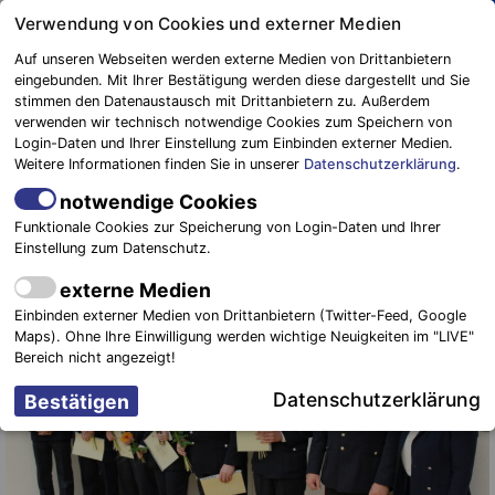
Springe
Verwendung von Cookies und externer Medien
zum
Auf unseren Webseiten werden externe Medien von Drittanbietern
Inhalt
eingebunden. Mit Ihrer Bestätigung werden diese dargestellt und Sie
stimmen den Datenaustausch mit Drittanbietern zu. Außerdem
Blaulichtreport
verwenden wir technisch notwendige Cookies zum Speichern von
Elbe-Elster
Jahreshauptversammlung der
Login-Daten und Ihrer Einstellung zum Einbinden externer Medien.
Weitere Informationen finden Sie in unserer
Datenschutzerklärung
.
Feuerwehr Elsterwerda
notwendige Cookies
14. März 2024
-
NEWS
,
Veranstaltungen & Sonstiges
Funktionale Cookies zur Speicherung von Login-Daten und Ihrer
Einstellung zum Datenschutz.
externe Medien
Einbinden externer Medien von Drittanbietern (Twitter-Feed, Google
Maps). Ohne Ihre Einwilligung werden wichtige Neuigkeiten im "LIVE"
Bereich nicht angezeigt!
Datenschutzerklärung