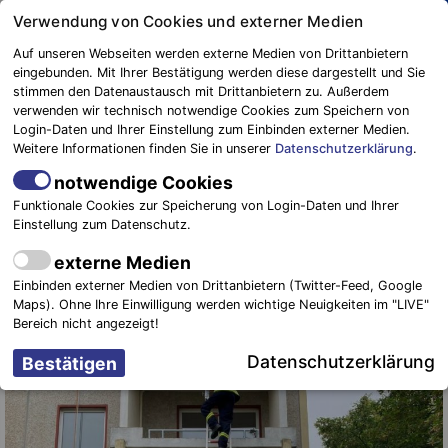
Springe
Verwendung von Cookies und externer Medien
zum
Auf unseren Webseiten werden externe Medien von Drittanbietern
Inhalt
eingebunden. Mit Ihrer Bestätigung werden diese dargestellt und Sie
stimmen den Datenaustausch mit Drittanbietern zu. Außerdem
Blaulichtreport
verwenden wir technisch notwendige Cookies zum Speichern von
Elbe-Elster
35 neue Feuerwehrleute für die
Login-Daten und Ihrer Einstellung zum Einbinden externer Medien.
Weitere Informationen finden Sie in unserer
Datenschutzerklärung
.
Verbandsgemeinde ausgebildet
notwendige Cookies
6. Dezember 2021
-
Allgemein
,
Ausbildung & Übungen
Funktionale Cookies zur Speicherung von Login-Daten und Ihrer
Einstellung zum Datenschutz.
externe Medien
Einbinden externer Medien von Drittanbietern (Twitter-Feed, Google
Maps). Ohne Ihre Einwilligung werden wichtige Neuigkeiten im "LIVE"
Bereich nicht angezeigt!
Datenschutzerklärung