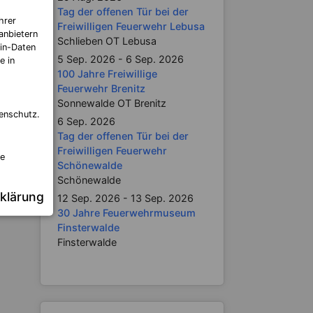
ungen
Tag der offenen Tür bei der
hrer
Freiwilligen Feuerwehr Lebusa
anbietern
Schlieben OT Lebusa
in-Daten
5 Sep. 2026 - 6 Sep. 2026
e in
100 Jahre Freiwillige
Feuerwehr Brenitz
Sonnewalde OT Brenitz
enschutz.
6 Sep. 2026
Tag der offenen Tür bei der
Freiwilligen Feuerwehr
re
Schönewalde
Schönewalde
klärung
12 Sep. 2026 - 13 Sep. 2026
30 Jahre Feuerwehrmuseum
Finsterwalde
Finsterwalde