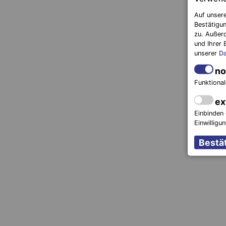
Auf unsere
Bestätigun
zu. Außer
und Ihrer 
unserer
Da
no
Funktional
ex
Einbinden 
Einwilligu