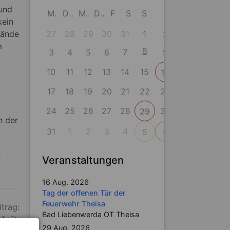
und
M
D
M
D
F
S
S
kein
tände
27
28
29
30
31
1
2
m
8
3
4
5
6
7
9
10
11
12
13
14
15
16
17
18
19
20
21
22
23
24
25
26
27
28
30
29
n der
31
1
2
3
4
5
6
n
Veranstaltungen
16 Aug. 2026
Tag der offenen Tür der
Feuerwehr Theisa
itrag:
Bad Liebenwerda OT Theisa
beit:
29 Aug. 2026