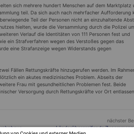
ten sich mehrere hundert Menschen auf dem Marktplatz 
ammlung teil. Da sich auch nach mehrfacher Aufforderung 
überwiegende Teil der Personen nicht an einzuhaltende Abs
utzes hielten, wurde die Versammlung durch die Polizei u
 weiteren Verlauf die Identitäten von 111 Personen fest und
wie ein Strafverfahren wegen des Verstoßes gegen das
urde eine Strafanzeige wegen Widerstands gegen
 zwei Fällen Rettungskräfte hinzugerufen werden. Im Rahme
lötzlich ein akutes medizinisches Problem. Abseits der
eitere Frau mit gesundheitlichen Problemen fest. Beide
nischer Versorgung durch Rettungskräfte vor Ort entlasse
nächster Be
lwohnhaus
Länderübergreifende Zusammenar
ung von Cookies und externer Medien