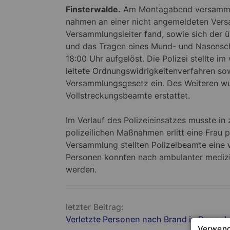
Finsterwalde.
Am Montagabend versammel
nahmen an einer nicht angemeldeten Vers
Versammlungsleiter fand, sowie sich der 
und das Tragen eines Mund- und Nasensch
18:00 Uhr aufgelöst. Die Polizei stellte im
leitete Ordnungswidrigkeitenverfahren so
Versammlungsgesetz ein. Des Weiteren w
Vollstreckungsbeamte erstattet.
Im Verlauf des Polizeieinsatzes musste in
polizeilichen Maßnahmen erlitt eine Frau p
Versammlung stellten Polizeibeamte eine w
Personen konnten nach ambulanter medizi
werden.
Beitragsnavigation
letzter Beitrag:
Verletzte Personen nach Brand in Doppe
Verwend