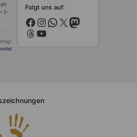
aft
Folgt uns auf:
m 3-
Facebook
Instagram
WhatsApp
X
Mastodon
Threads
YouTube
itrag:
model
szeichnungen