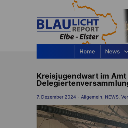
Springe
zum
Inhalt
Home
News
Blaulichtreport Elbe-Elster
Kreisjugendwart im Amt 
Delegiertenversammlun
7. Dezember 2024
-
Allgemein
,
NEWS
,
Ve