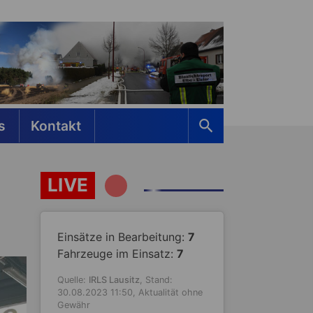
s
Kontakt
LIVE
Einsätze in Bearbeitung:
7
Fahrzeuge im Einsatz:
7
Quelle:
IRLS Lausitz
, Stand:
30.08.2023 11:50, Aktualität ohne
Gewähr