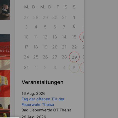
M
D
M
D
F
S
S
27
28
29
30
31
1
2
8
3
4
5
6
7
9
10
11
12
13
14
15
16
17
18
19
20
21
22
23
24
25
26
27
28
30
29
31
1
2
3
4
5
6
Veranstaltungen
16 Aug. 2026
Tag der offenen Tür der
Feuerwehr Theisa
Bad Liebenwerda OT Theisa
29 Aug. 2026