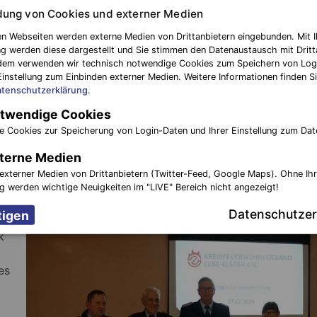
ung von Cookies und externer Medien
Foto: Blaulichtreport Elbe-Elster (DT)
n Webseiten werden externe Medien von Drittanbietern eingebunden. Mit I
g werden diese dargestellt und Sie stimmen den Datenaustausch mit Dritt
dem verwenden wir technisch notwendige Cookies zum Speichern von Log
anstehen.
Einstellung zum Einbinden externer Medien. Weitere Informationen finden Si
tenschutzerklärung
.
nd die Delegiertenversammlung des Kreisfeuerwehrverban
twendige Cookies
tt. Der Vorsitzende, Frank Romey, gab zu Beginn einen
e Cookies zur Speicherung von Login-Daten und Ihrer Einstellung zum Dat
einen Ausblick auf das kommende Jahr 2025. Die wichtigst
g der Kreismeisterschaften im Feuerwehrsport der Erwachs
terne Medien
aft im Feuerwehrsport.
externer Medien von Drittanbietern (Twitter-Feed, Google Maps). Ohne Ih
ng werden wichtige Neuigkeiten im "LIVE" Bereich nicht angezeigt!
gab
Datenschutzer
k
es