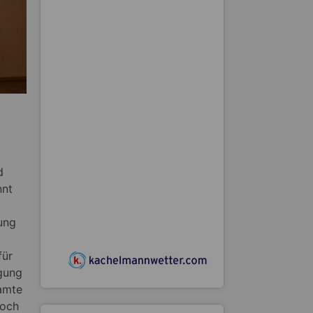
d
nnt
ung
für
gung
amte
noch