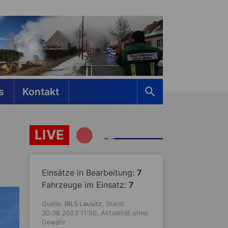
s
Kontakt
LIVE
Einsätze in Bearbeitung:
7
Fahrzeuge im Einsatz:
7
Quelle:
IRLS Lausitz
, Stand:
30.08.2023 11:50, Aktualität ohne
Gewähr