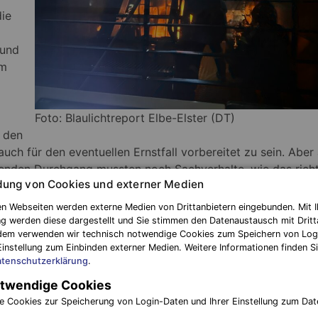
ie
 und
um
Foto: Blaulichtreport Elbe-Elster (DT)
t den
uch für den eventuellen Ernstfall vorbereitet zu sein. Aber
enden Durchgang mussten noch Sachverhalte, wie das rich
ung von Cookies und externer Medien
er Hygienevorschriften, geübt werden. Dies soll unter ande
, welche sich im Brandrauch befinden und auch an der
n Webseiten werden externe Medien von Drittanbietern eingebunden. Mit I
r gar in den Körper aufgenommen werden. Den Abschluss de
g werden diese dargestellt und Sie stimmen den Datenaustausch mit Dritt
dem verwenden wir technisch notwendige Cookies zum Speichern von Log
wertungsgespäch mit dem zuständigen Ausbilder.
Einstellung zum Einbinden externer Medien. Weitere Informationen finden Si
tenschutzerklärung
.
All diese genannten Tätigkeiten müssen 
twendige Cookies
den Atemschutzgeräteträgern sicher
e Cookies zur Speicherung von Login-Daten und Ihrer Einstellung zum Dat
ausgeführt werden, um bei einem realem