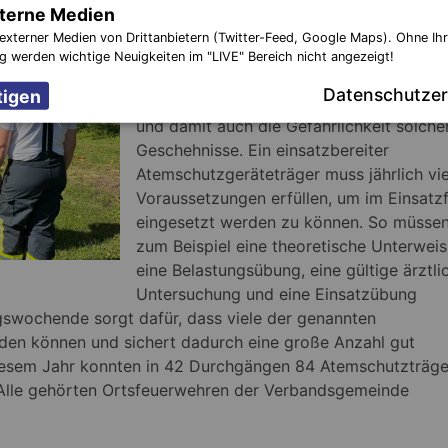
Einsatz professionell und natürlich sicher
terne Medien
vorzugehen. Glücklicherweise sinkt die
externer Medien von Drittanbietern (Twitter-Feed, Google Maps). Ohne Ih
Häufigkeit von Gebäudebrände, aber dur
ng werden wichtige Neuigkeiten im "LIVE" Bereich nicht angezeigt!
die hohe Anzahl von Kunststoffen in
Datenschutzer
Innenräumen steigt die thermische Belas
und damit auch die Gefährlichkeit solche
Geschehnisse. Ein einsatzbereiter
Atemschutzgeräteträger muss jährlich vie
Voraussetzungen erfüllen, um im Einsatzf
eingesetzt werden zu können. So müsse
zum Beispiel eine theoretische Unterweis
eine Belastungsübung, eine gültige ärztli
Untersuchung und eine Einsatzübung
gswochende sorgt dafür, dass viele der genannten
den können und sichert dadurch eine große Anzahl gut
diesem Jahr konnten in 42 Durchgängen 84 Atemschutzträge
 Alle gehörten Ortsfeuerwehren der Verbandsgemeinde