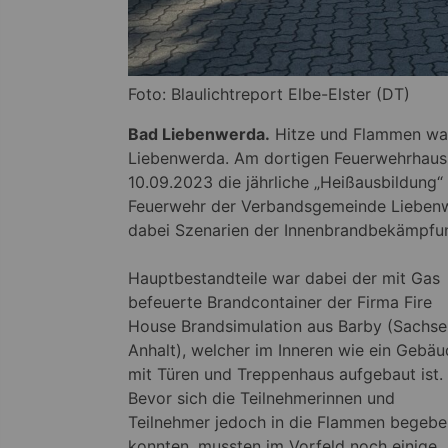
Foto: Blaulichtreport Elbe-Elster (DT)
Bad Liebenwerda.
Hitze und Flammen war
Liebenwerda. Am dortigen Feuerwehrhaus
10.09.2023 die jährliche „Heißausbildung“
Feuerwehr der Verbandsgemeinde Liebenwe
dabei Szenarien der Innenbrandbekämpfung
Hauptbestandteile war dabei der mit Gas
befeuerte Brandcontainer der Firma Fire
House Brandsimulation aus Barby (Sachse
Anhalt), welcher im Inneren wie ein Gebä
mit Türen und Treppenhaus aufgebaut ist.
Bevor sich die Teilnehmerinnen und
Teilnehmer jedoch in die Flammen begebe
konnten, mussten im Vorfeld noch einige