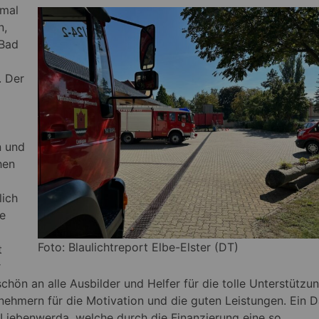
nmal
n,
 Bad
. Der
n und
hen
lich
ie
Foto: Blaulichtreport Elbe-Elster (DT)
t
r
hön an alle Ausbilder und Helfer für die tolle Unterstützun
nehmern für die Motivation und die guten Leistungen. Ein 
 Liebenwerda, welche durch die Finanzierung eine so