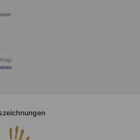
ister
itrag:
ieben
szeichnungen