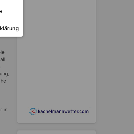
re
ch
klärung
tung
r
le
all
n
ung,
che
r in