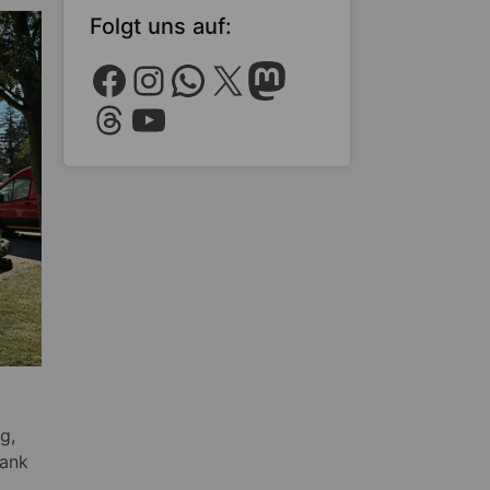
Folgt uns auf:
Facebook
Instagram
WhatsApp
X
Mastodon
Threads
YouTube
g,
Dank