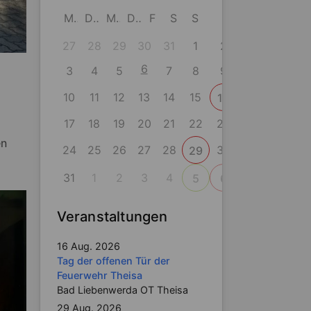
M
D
M
D
F
S
S
27
28
29
30
31
1
2
6
3
4
5
7
8
9
10
11
12
13
14
15
16
17
18
19
20
21
22
23
en
24
25
26
27
28
30
29
31
1
2
3
4
5
6
Veranstaltungen
16 Aug. 2026
Tag der offenen Tür der
Feuerwehr Theisa
Bad Liebenwerda OT Theisa
29 Aug. 2026