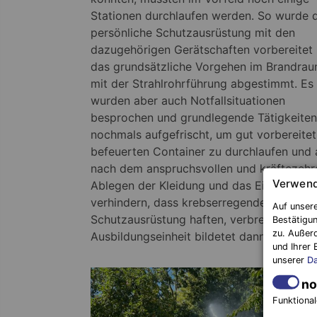
Stationen durchlaufen werden. So wurde d
persönliche Schutzausrüstung mit den
dazugehörigen Gerätschaften vorbereitet
das grundsätzliche Vorgehen im Brandra
mit der Strahlrohrführung abgestimmt. Es
wurden aber auch Notfallsituationen
besprochen und grundlegende Tätigkeiten
nochmals aufgefrischt, um gut vorbereite
befeuerten Container zu durchlaufen und a
nach dem anspruchsvollen und kräftezehr
Verwend
Ablegen der Kleidung und das Einhalten d
verhindern, dass krebserregende Partikel
Auf unsere
Schutzausrüstung haften, verbreitet ode
Bestätigun
zu. Außer
Ausbildungseinheit bildetet dann ein Aus
und Ihrer 
unserer
Da
no
Funktional