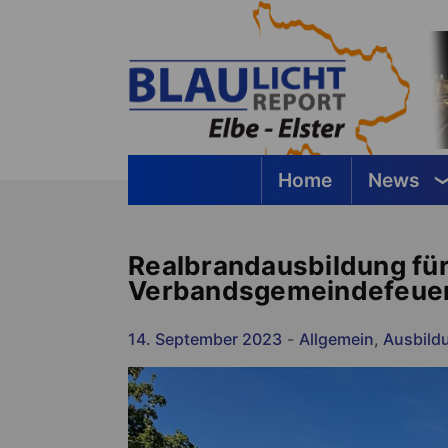
Springe
zum
Inhalt
Home
News
Blaulichtreport Elbe-Elster
Realbrandausbildung fü
Verbandsgemeindefeue
14. September 2023
-
Allgemein
,
Ausbild