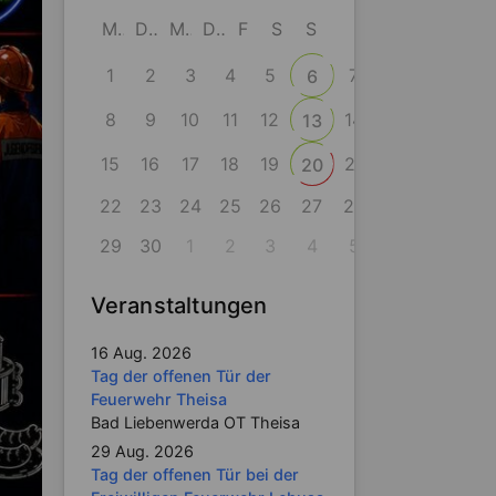
M
D
M
D
F
S
S
1
2
3
4
5
7
6
8
9
10
11
12
14
13
15
16
17
18
19
21
20
22
23
24
25
26
27
28
29
30
1
2
3
4
5
Veranstaltungen
16 Aug. 2026
Tag der offenen Tür der
Feuerwehr Theisa
Bad Liebenwerda OT Theisa
29 Aug. 2026
Tag der offenen Tür bei der