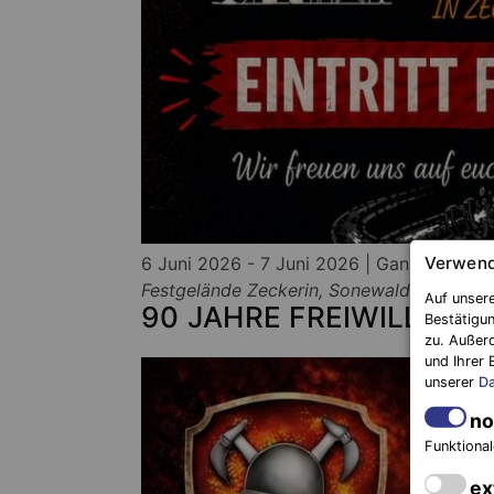
6 Juni 2026 - 7 Juni 2026 | Ganztägig
100
Verwend
Festgelände Zeckerin, Sonewalde OT Zec
Auf unsere
90 JAHRE FREIWILLIG
Bestätigun
zu. Außer
und Ihrer 
unserer
Da
no
Funktional
ex