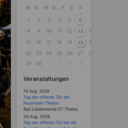
M
D
M
D
F
S
S
1
2
3
4
5
7
6
8
9
10
11
12
14
13
15
16
17
18
19
21
20
22
23
24
25
26
27
28
29
30
1
2
3
4
5
Veranstaltungen
16 Aug. 2026
Tag der offenen Tür der
Feuerwehr Theisa
Bad Liebenwerda OT Theisa
29 Aug. 2026
Tag der offenen Tür bei der