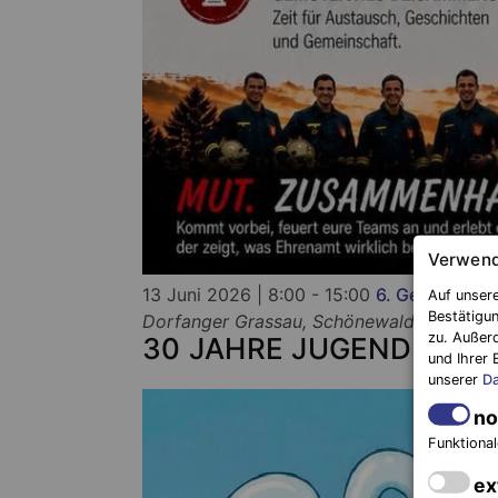
Verwend
13 Juni 2026 | 8:00 - 15:00
6. Gemeinsame
Auf unsere
Bestätigun
Dorfanger Grassau, Schönewalde OT Gra
zu. Außer
30 JAHRE JUGENDFEUE
und Ihrer 
unserer
Da
no
Funktional
ex