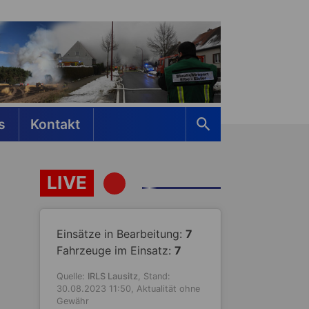
s
Kontakt
LIVE
Einsätze in Bearbeitung:
7
Fahrzeuge im Einsatz:
7
Quelle:
IRLS Lausitz
, Stand:
30.08.2023 11:50, Aktualität ohne
Gewähr