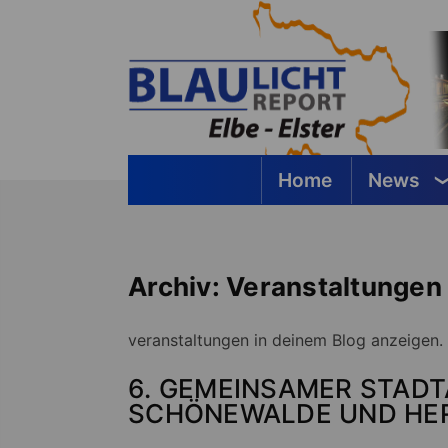
Springe
zum
Inhalt
Home
News
Blaulichtreport Elbe-Elster
Archiv:
Veranstaltungen
veranstaltungen in deinem Blog anzeigen.
6. GEMEINSAMER STADT
SCHÖNEWALDE UND HE