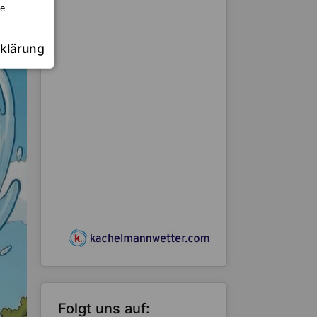
re
klärung
Folgt uns auf: