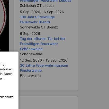
Freiwilligen Feuerwehr Lebusa
Schlieben OT Lebusa
5 Sep. 2026 - 6 Sep. 2026
100 Jahre Freiwillige
Feuerwehr Brenitz
Sonnewalde OT Brenitz
6 Sep. 2026
Tag der offenen Tür bei der
Freiwilligen Feuerwehr
Schönewalde
Schönewalde
12 Sep. 2026 - 13 Sep. 2026
hrer
30 Jahre Feuerwehrmuseum
anbietern
Finsterwalde
in-Daten
Finsterwalde
e in
enschutz.