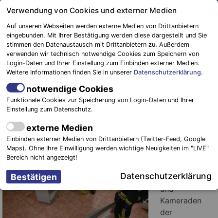
Springe
Verwendung von Cookies und externer Medien
zum
Auf unseren Webseiten werden externe Medien von Drittanbietern
Inhalt
eingebunden. Mit Ihrer Bestätigung werden diese dargestellt und Sie
stimmen den Datenaustausch mit Drittanbietern zu. Außerdem
Blaulichtreport
verwenden wir technisch notwendige Cookies zum Speichern von
Elbe-Elster
Bad Liebenwerda: Fachberater
Login-Daten und Ihrer Einstellung zum Einbinden externer Medien.
Weitere Informationen finden Sie in unserer
Datenschutzerklärung
.
unterstützt bei Gefahrgutlage
notwendige Cookies
24. September 2020
-
Einsätze
Funktionale Cookies zur Speicherung von Login-Daten und Ihrer
Einstellung zum Datenschutz.
Bad
externe Medien
Liebenwerda.
Einbinden externer Medien von Drittanbietern (Twitter-Feed, Google
Gegen 07:45
Maps). Ohne Ihre Einwilligung werden wichtige Neuigkeiten im "LIVE"
Uhr wurden
Bereich nicht angezeigt!
die
Datenschutzerklärung
Kameradinnen
und
Kameraden
der